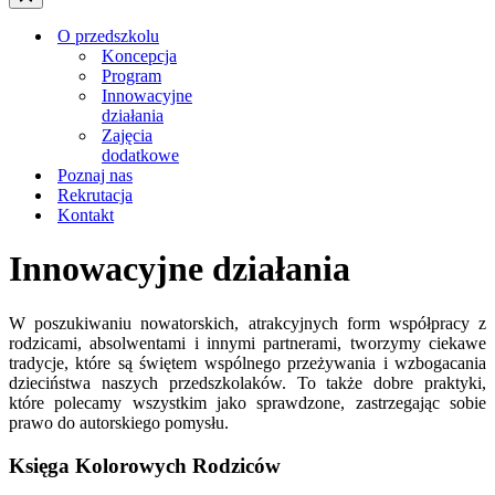
nawigacji
Menu
nawigacji
O przedszkolu
Koncepcja
Program
Innowacyjne
działania
Zajęcia
dodatkowe
Poznaj nas
Rekrutacja
Kontakt
Innowacyjne działania
W poszukiwaniu nowatorskich, atrakcyjnych form współpracy z
rodzicami, absolwentami i innymi partnerami, tworzymy ciekawe
tradycje, które są świętem wspólnego przeżywania i wzbogacania
dzieciństwa naszych przedszkolaków. To także dobre praktyki,
które polecamy wszystkim jako sprawdzone, zastrzegając sobie
prawo do autorskiego pomysłu.
Księga Kolorowych Rodziców