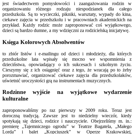
jest świadectwem pomysłowości i zaangażowania rodzin w
organizowaniu różnego rodzaju niespodzianek dla całego
przedszkola. Są to wycieczki, pikniki, warsztaty, wypady do kina,
ciekawe zajęcia w przedszkolu i w pracowniach akademickich na
przykład. Każdy rodzic może zaproponować coś wyjątkowego,
dzieci są bardzo dumne, a my wdzięczni za rodzicielską inicjatywę.
Księga Kolorowych Absolwentów
to zbiór listów i e-mailingu od dzieci i młodzieży, dla których
przedszkolne lata wpisały się mocno we wspomnienia z
dzieciństwa, opowiadający o ich sukcesach i szkolnym życiu.
Cieszymy się z ich osiągnięć oraz z tego, że wracają po to żeby
porozmawiać, organizować ciekawe zajęcia dla przedszkolaków,
uświetnić uroczystości grą na instrumentach muzycznych.
Rodzinne wyjście na wyjątkowe wydarzenie
kulturalne
zaproponowaliśmy po raz pierwszy w 2009 roku. Teraz jest
doroczną tradycją. Zawsze jest to niedzielny wieczór, kiedy
spotykają się dzieci, rodzice i nauczyciele. Obejrzeliśmy m. in.:
premierę „Tajemniczego ogrodu” w Teatrze Bagatela, „Małego
Lorda” i balet „Kopciuszek” w Operze Krakowskiej,