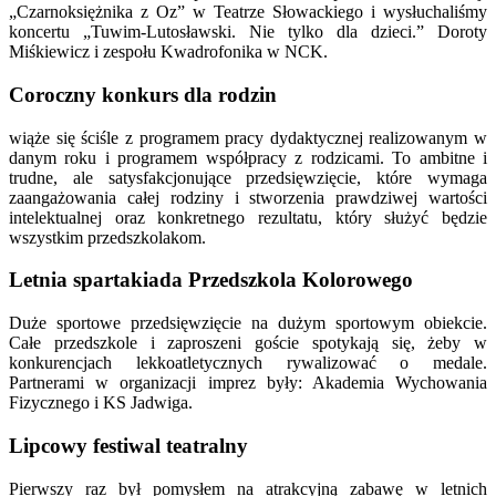
„Czarnoksiężnika z Oz” w Teatrze Słowackiego i wysłuchaliśmy
koncertu „Tuwim-Lutosławski. Nie tylko dla dzieci.” Doroty
Miśkiewicz i zespołu Kwadrofonika w NCK.
Coroczny konkurs dla rodzin
wiąże się ściśle z programem pracy dydaktycznej realizowanym w
danym roku i programem współpracy z rodzicami. To ambitne i
trudne, ale satysfakcjonujące przedsięwzięcie, które wymaga
zaangażowania całej rodziny i stworzenia prawdziwej wartości
intelektualnej oraz konkretnego rezultatu, który służyć będzie
wszystkim przedszkolakom.
Letnia spartakiada Przedszkola Kolorowego
Duże sportowe przedsięwzięcie na dużym sportowym obiekcie.
Całe przedszkole i zaproszeni goście spotykają się, żeby w
konkurencjach lekkoatletycznych rywalizować o medale.
Partnerami w organizacji imprez były: Akademia Wychowania
Fizycznego i KS Jadwiga.
Lipcowy festiwal teatralny
Pierwszy raz był pomysłem na atrakcyjną zabawę w letnich