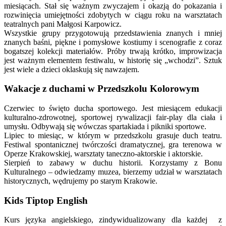
miesiącach. Stał się ważnym zwyczajem i okazją do pokazania i
rozwinięcia umiejętności zdobytych w ciągu roku na warsztatach
teatralnych pani Małgosi Karpowicz.
Wszystkie grupy przygotowują przedstawienia znanych i mniej
znanych baśni, piękne i pomysłowe kostiumy i scenografie z coraz
bogatszej kolekcji materiałów. Próby trwają krótko, improwizacja
jest ważnym elementem festiwalu, w historię się „wchodzi”. Sztuk
jest wiele a dzieci oklaskują się nawzajem.
Wakacje z duchami w Przedszkolu Kolorowym
Czerwiec to święto ducha sportowego. Jest miesiącem edukacji
kulturalno-zdrowotnej, sportowej rywalizacji fair-play dla ciała i
umysłu. Odbywają się wówczas spartakiada i pikniki sportowe.
Lipiec to miesiąc, w którym w przedszkolu grasuje duch teatru.
Festiwal spontanicznej twórczości dramatycznej, gra terenowa w
Operze Krakowskiej, warsztaty taneczno-aktorskie i aktorskie.
Sierpień to zabawy w duchu historii. Korzystamy z Bonu
Kulturalnego – odwiedzamy muzea, bierzemy udział w warsztatach
historycznych, wędrujemy po starym Krakowie.
Kids Tiptop English
Kurs języka angielskiego, zindywidualizowany dla każdej z