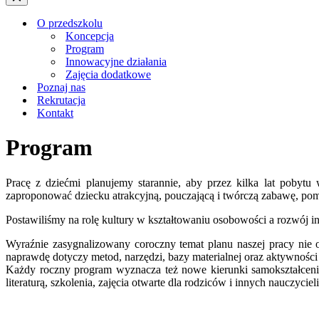
nawigacji
Menu
nawigacji
O przedszkolu
Koncepcja
Program
Innowacyjne działania
Zajęcia dodatkowe
Poznaj nas
Rekrutacja
Kontakt
Program
Pracę z dziećmi planujemy starannie, aby przez kilka lat pobytu 
zaproponować dziecku atrakcyjną, pouczającą i twórczą zabawę, pom
Postawiliśmy na rolę kultury w kształtowaniu osobowości a rozwój int
Wyraźnie zasygnalizowany coroczny temat planu naszej pracy nie oz
naprawdę dotyczy metod, narzędzi, bazy materialnej oraz aktywnośc
Każdy roczny program wyznacza też nowe kierunki samokształcenia 
literaturą, szkolenia, zajęcia otwarte dla rodziców i innych nauczy