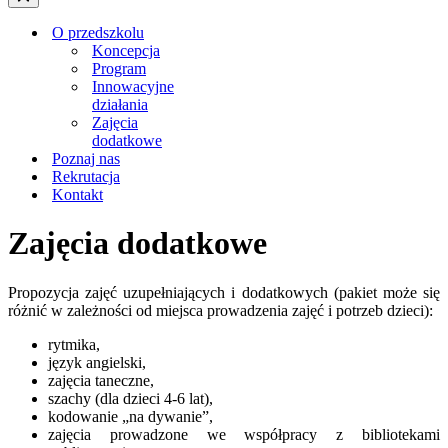
nawigacji
Menu
nawigacji
O przedszkolu
Koncepcja
Program
Innowacyjne
działania
Zajęcia
dodatkowe
Poznaj nas
Rekrutacja
Kontakt
Zajęcia dodatkowe
Propozycja zajęć uzupełniających i dodatkowych (pakiet może się
różnić w zależności od miejsca prowadzenia zajęć i potrzeb dzieci):
rytmika,
język angielski,
zajęcia taneczne,
szachy (dla dzieci 4-6 lat),
kodowanie „na dywanie”,
zajęcia prowadzone we współpracy z bibliotekami