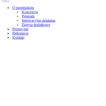
nawigacji
Menu
nawigacji
O przedszkolu
Koncepcja
Program
Innowacyjne działania
Zajęcia dodatkowe
Poznaj nas
Rekrutacja
Kontakt