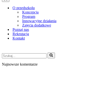
nawigacji
Menu
nawigacji
O przedszkolu
Koncepcja
Program
Innowacyjne działania
Zajęcia dodatkowe
Poznaj nas
Rekrutacja
Kontakt
Szukaj...
Najnowsze komentarze